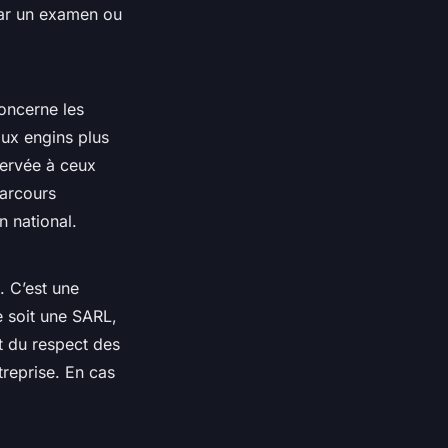
 par un examen ou
concerne les
aux engins plus
servée à ceux
parcours
n national.
. C’est une
le soit une SARL,
t du respect des
treprise. En cas