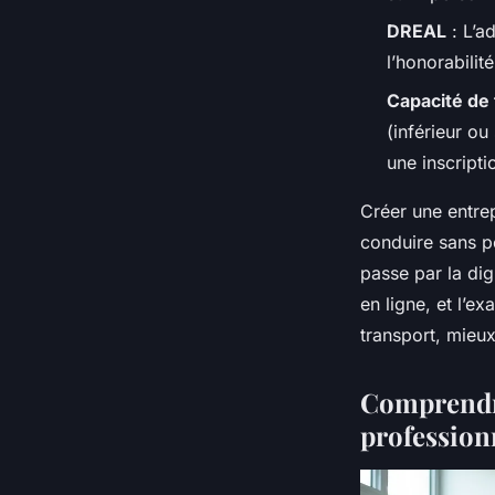
DREAL
: L’ad
l’honorabilit
Capacité de
(inférieur o
une inscripti
Créer une entrep
conduire sans p
passe par la dig
en ligne, et l’e
transport, mieu
Comprendre 
profession