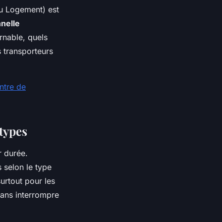
u Logement) est
nelle
rnable, quels
s transporteurs
ntre de
types
r durée.
 selon le type
urtout pour les
sans interrompre