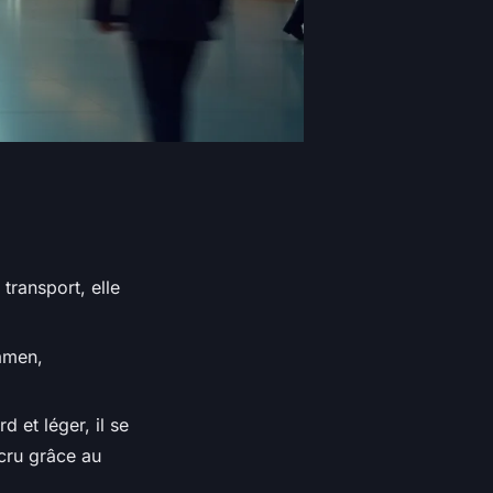
transport, elle
xamen,
d et léger, il se
ccru grâce au