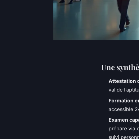
Une synthè
Attestation 
valide l’apti
Formation en
accessible 2
Examen capa
prépare via 
suivi personn