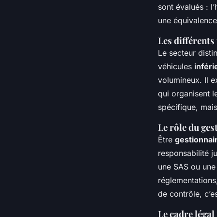
sont évalués : l
une équivalence
Les différents
Le secteur disti
véhicules
inféri
volumineux. Il e
qui organisent 
spécifique, mais
Le rôle du ges
Être
gestionnai
responsabilité j
une SAS ou une 
réglementations,
de contrôle, c’e
Le cadre léga