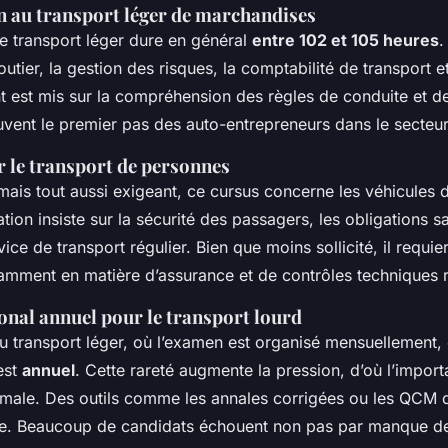
n au transport léger de marchandises
le transport léger dure en général
entre 102 et 105 heures
.
outier, la gestion des risques, la comptabilité de transport e
nt est mis sur la compréhension des règles de conduite et d
vent le premier pas des auto-entrepreneurs dans le secteur
r le transport de personnes
mais tout aussi exigeant, ce cursus concerne les véhicules 
tion insiste sur la sécurité des passagers, les obligations san
ice de transport régulier. Bien que moins sollicité, il requie
otamment en matière d’assurance et de contrôles techniques 
onal annuel pour le transport lourd
u transport léger, où l’examen est organisé mensuellement, 
est
annuel
. Cette rareté augmente la pression, d’où l’impor
imale. Des outils comme les annales corrigées ou les QCM 
nce. Beaucoup de candidats échouent non pas par manque 