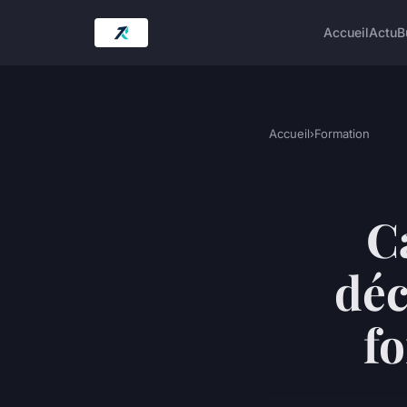
Accueil
Actu
B
Accueil
›
Formation
C
déc
fo