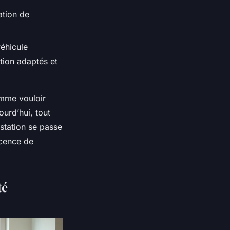
ation de
véhicule
tion adaptés et
omme vouloir
urd’hui, tout
estation se passe
icence de
té