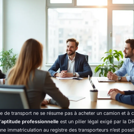
nce de transport ne se résume pas à acheter un camion et à 
’
aptitude professionnelle
est un pilier légal exigé par la 
une immatriculation au registre des transporteurs n’est possib