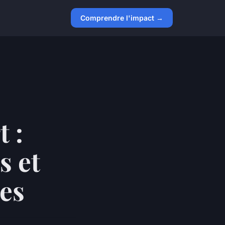
Comprendre l'impact →
 :
s et
les