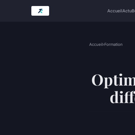
Accueil
Actu
B
Accueil
›
Formation
Optimi
dif