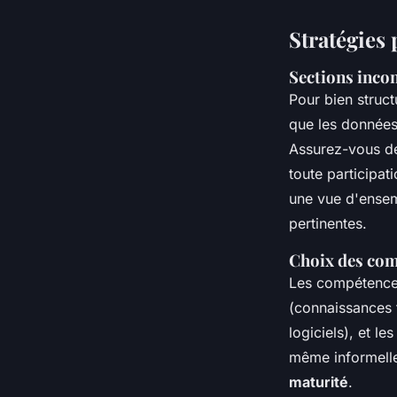
Stratégies
Sections inco
Pour bien struct
que les données
Assurez-vous de
toute participat
une vue d'ensem
pertinentes.
Choix des comp
Les compétences 
(connaissances 
logiciels), et le
même informelle
maturité
.