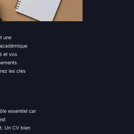
t une
s académique
é et vos
ssements
rez les clés
le essentiel car
est
nt. Un CV bien