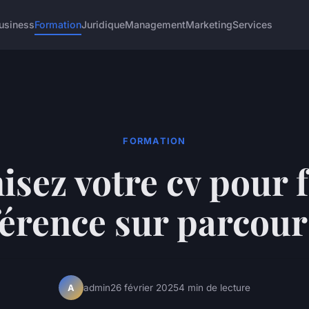
usiness
Formation
Juridique
Management
Marketing
Services
FORMATION
sez votre cv pour f
férence sur parcou
admin
26 février 2025
4 min de lecture
A