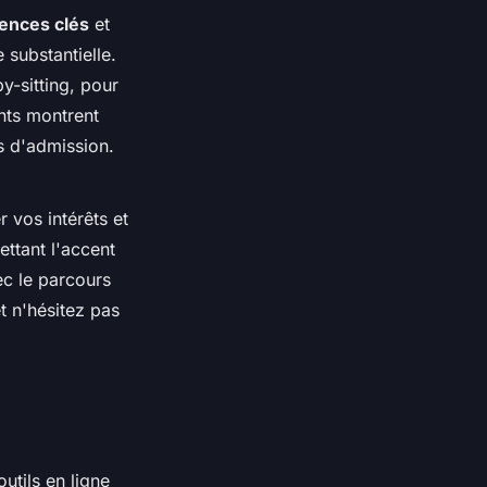
ences clés
et
substantielle.
y-sitting, pour
nts montrent
s d'admission.
 vos intérêts et
ttant l'accent
ec le parcours
t n'hésitez pas
utils en ligne