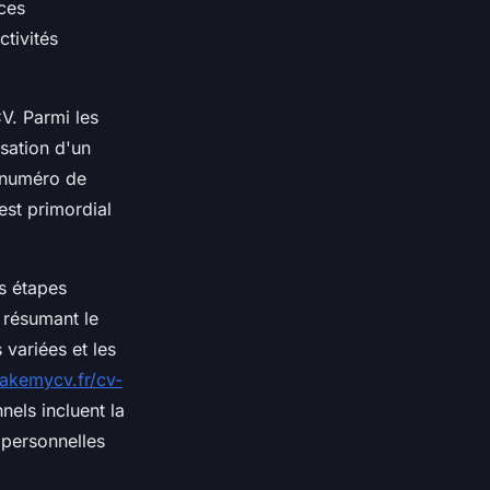
ces
ctivités
V. Parmi les
isation d'un
e numéro de
est primordial
es étapes
 résumant le
 variées et les
makemycv.fr/cv-
nels incluent la
 personnelles