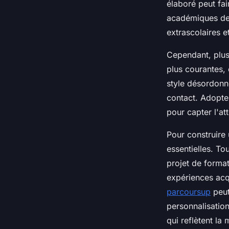
élaboré peut fa
académiques des 
extrascolaires e
Cependant, plusi
plus courantes, 
style désordonné
contact. Adopter
pour capter l'at
Pour construire 
essentielles. To
projet de format
expériences acq
parcoursup
peut
personnalisation
qui reflètent la