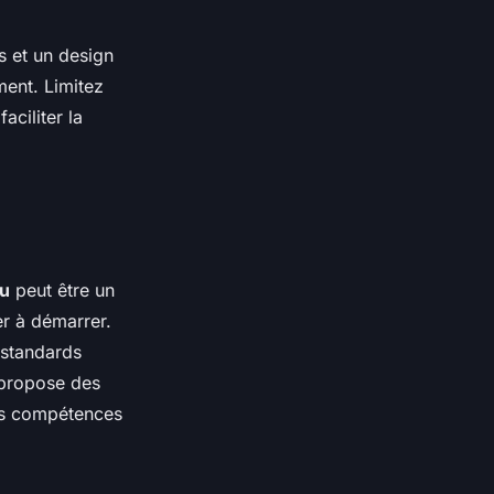
s et un design
ment. Limitez
ciliter la
çu
peut être un
er à démarrer.
 standards
 propose des
urs compétences